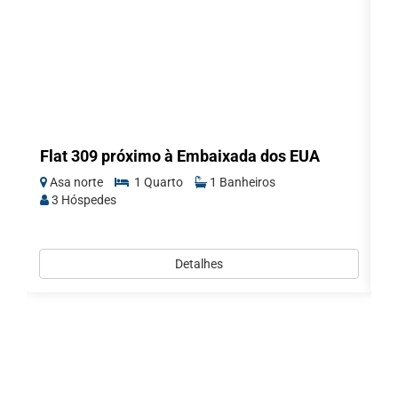
Flat 309 próximo à Embaixada dos EUA
L
l
Asa norte
1 Quarto
1 Banheiros
A
3 Hóspedes
Detalhes