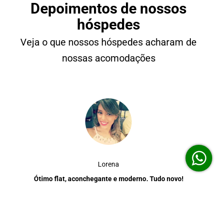
Depoimentos de nossos
hóspedes
Veja o que nossos hóspedes acharam de
nossas acomodações
Lorena
Ótimo flat, aconchegante e moderno. Tudo novo!
Conforme anúncio! O anfitrião é bem atencioso. As
piscinas tem vista para o lago, adoramos! Além do que é
anunciado, no complexo possui restaurantes próprios,