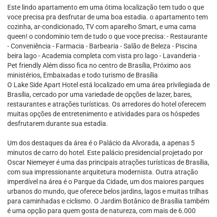
Este lindo apartamento em uma ótima localização tem tudo o que
voce precisa pra desfrutar de uma boa estadia. o apartamento tem
cozinha, ar-condicionado, TV com aparelho Smart, e uma cama
queen! o condominio tem de tudo o que voce precisa: - Restaurante
- Conveniência - Farmacia - Barbearia - Salão de Beleza - Piscina
beira lago - Academia completa com vista pro lago - Lavanderia -
Pet friendly Além disso fica no centro de Brasília, Próximo aos
ministérios, Embaixadas e todo turismo de Brasília
O Lake Side Apart Hotel está localizado em uma área privilegiada de
Brasília, cercado por uma variedade de opções de lazer, bares,
restaurantes e atrações turísticas. Os arredores do hotel oferecem
muitas opções de entretenimento e atividades para os hóspedes
desfrutarem durante sua estadia.
Um dos destaques da área é o Palácio da Alvorada, a apenas 5
minutos de carro do hotel. Este palácio presidencial projetado por
Oscar Niemeyer é uma das principais atrações turísticas de Brasília,
com sua impressionante arquitetura modernista. Outra atração
imperdível na área é o Parque da Cidade, um dos maiores parques
urbanos do mundo, que oferece belos jardins, lagos e muitas trilhas
para caminhadas e ciclismo. O Jardim Botânico de Brasília também
é uma opção para quem gosta de natureza, com mais de 6.000