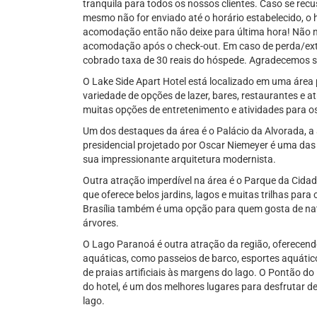
tranquila para todos os nossos clientes. Caso se recu
mesmo não for enviado até o horário estabelecido, o 
acomodação então não deixe para última hora! Não n
acomodação após o check-out. Em caso de perda/ext
cobrado taxa de 30 reais do hóspede. Agradecemos 
O Lake Side Apart Hotel está localizado em uma área p
variedade de opções de lazer, bares, restaurantes e a
muitas opções de entretenimento e atividades para o
Um dos destaques da área é o Palácio da Alvorada, a 
presidencial projetado por Oscar Niemeyer é uma das p
sua impressionante arquitetura modernista.
Outra atração imperdível na área é o Parque da Cid
que oferece belos jardins, lagos e muitas trilhas par
Brasília também é uma opção para quem gosta de nat
árvores.
O Lago Paranoá é outra atração da região, oferecendo
aquáticas, como passeios de barco, esportes aquático
de praias artificiais às margens do lago. O Pontão do
do hotel, é um dos melhores lugares para desfrutar de
lago.