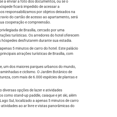
se a enviar a foto dos documentos, ou se o
hóspede ficará impedido de acessar a
os responsabilizamos por objetos deixados na
ravio do cartão de acesso ao apartamento, será
sua cooperação e compreensão.
rivilegiada de Brasília, cercado por uma
trações turísticas. Os arredores do hotel oferecem
s hóspedes desfrutarem durante sua estadia.
apenas 5 minutos de carro do hotel. Este palácio
rincipais atrações turísticas de Brasília, com
ade, um dos maiores parques urbanos do mundo,
a caminhadas e ciclismo. O Jardim Botânico de
ureza, com mais de 6.000 espécies de plantas e
 diversas opções de lazer e atividades
s como stand-up paddle, caiaque e jet ski, além
 Lago Sul, localizado a apenas 5 minutos de carro
 atividades ao ar livre e vistas panorâmicas do