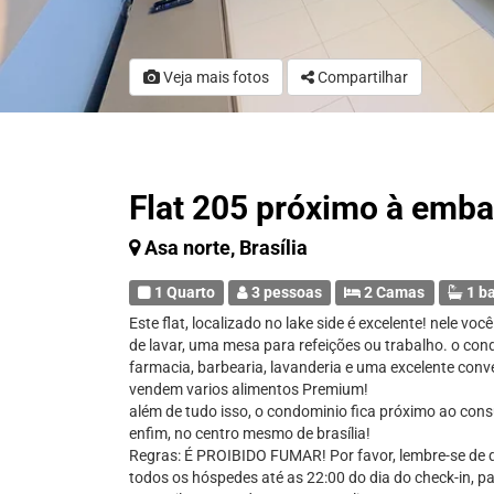
Veja mais fotos
Compartilhar
Flat 205 próximo à emb
Asa norte, Brasília
1 Quarto
3 pessoas
2 Camas
1 b
Este flat, localizado no lake side é excelente! nele 
de lavar, uma mesa para refeições ou trabalho. o co
farmacia, barbearia, lavanderia e uma excelente con
vendem varios alimentos Premium!
além de tudo isso, o condominio fica próximo ao con
enfim, no centro mesmo de brasília!
Regras: É PROIBIDO FUMAR! Por favor, lembre-se de q
todos os hóspedes até as 22:00 do dia do check-in, 