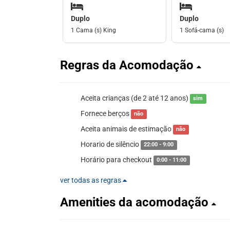
Duplo
Duplo
1 Cama (s) King
1 Sofá-cama (s)
Regras da Acomodação
Aceita crianças (de 2 até 12 anos)
sim
Fornece berços
não
Aceita animais de estimação
não
Horario de silêncio
22:00 - 9:00
Horário para checkout
0:00 - 11:00
ver todas as regras
Amenities da acomodação