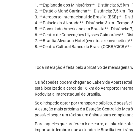
1. **Esplanada dos Ministérios** - Distância: 6,5 km 
2. **Estádio Mané Garrincha** - Distância: 7,5 km - T
3. **Aeroporto Internacional de Brasília (BSB)** - Dis
4. **Palácio da Alvorada** - Distância: 3 km - Tempo: 
5. **Consulado Americano em Brasília** - Distância: 
6. **Centro de Convenções Ulysses Guimarães** - Dist
7. **Brasília Alvorada Hotel (eventos e convenções)** 
8. **Centro Cultural Banco do Brasil (CCBB/CICB)** - 
Toda interação é feita pelo aplicativo de mensagens
Os hóspedes podem chegar ao Lake Side Apart Hotel de
está localizado a cerca de 16 km do Aeroporto Intern
Rodoviária Interestadual de Brasília.
Se o hóspede optar por transporte público, é possível 
A estação mais próxima é a Estação Central do Metrô, 
possível pegar um táxi ou um ônibus para completar o
Para aqueles que preferem ir de carro, o Lake side o
importante lembrar que a cidade de Brasília tem trâns