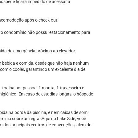
hóspede ficará impedido de acessar a
 acomodação após o check-out.
 o condomínio não possui estacionamento para
 saída de emergência próxima ao elevador.
m bebida e comida, desde que não haja nenhum
 com o cooler, garantindo um excelente dia de
toalha por pessoa, 1 manta, 1 travesseiro e
 higiênico. Em caso de estadias longas, o hóspede
bida na borda da piscina, e nem caixas de som!
ínio sobre as regrasAqui no Lake Side, você
ém dos principais centros de convenções, além do