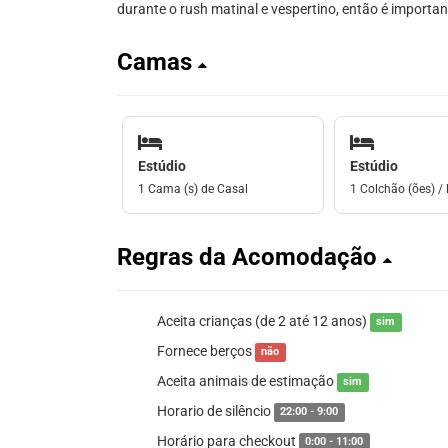
durante o rush matinal e vespertino, então é importa
Camas
Estúdio
Estúdio
1 Cama (s) de Casal
1 Colchão (ões) / 
Regras da Acomodação
Aceita crianças (de 2 até 12 anos)
sim
Fornece berços
não
Aceita animais de estimação
sim
Horario de silêncio
22:00 - 9:00
Horário para checkout
0:00 - 11:00