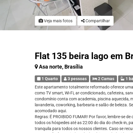
Veja mais fotos
Compartilhar
Flat 135 beira lago em Br
Asa norte, Brasília
1 Quarto
3 pessoas
2 Camas
1 b
Este apartamento totalmente reformado oferece uma 
como TV smart, Wi-Fi, ar-condicionado, cafeteira, sand
condomínio conta com academia, piscina aquecida, me
lavanderia, coworking, barbearia e salão de beleza. S
acomodado aqui.
Regras: É PROIBIDO FUMAR! Por favor, lembre-se de q
todos os hóspedes até as 22:00 do dia do check-in, 
tranquila para todos os nossos clientes. Caso se recu