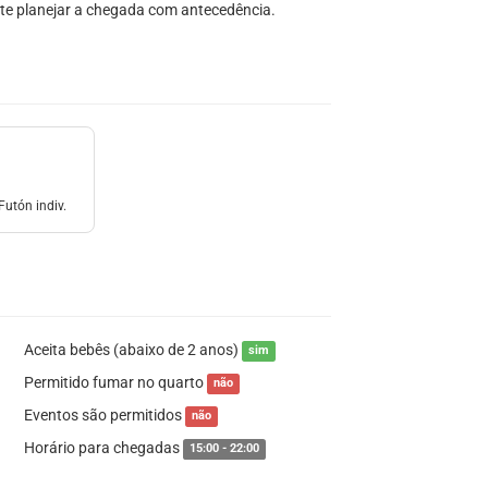
nte planejar a chegada com antecedência.
Futón indiv.
Aceita bebês (abaixo de 2 anos)
sim
Permitido fumar no quarto
não
Eventos são permitidos
não
Horário para chegadas
15:00 - 22:00