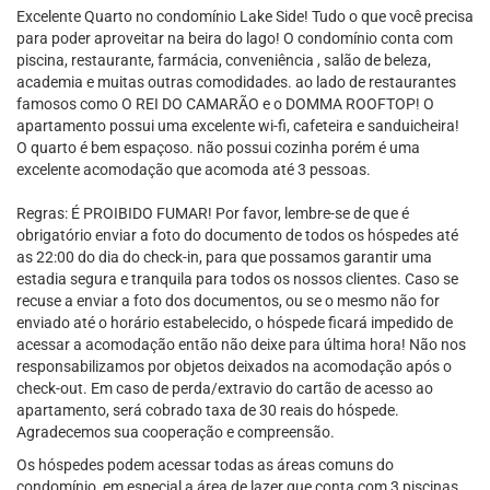
Excelente Quarto no condomínio Lake Side! Tudo o que você precisa
para poder aproveitar na beira do lago! O condomínio conta com
piscina, restaurante, farmácia, conveniência , salão de beleza,
academia e muitas outras comodidades. ao lado de restaurantes
famosos como O REI DO CAMARÃO e o DOMMA ROOFTOP! O
apartamento possui uma excelente wi-fi, cafeteira e sanduicheira!
O quarto é bem espaçoso. não possui cozinha porém é uma
excelente acomodação que acomoda até 3 pessoas.
Regras: É PROIBIDO FUMAR! Por favor, lembre-se de que é
obrigatório enviar a foto do documento de todos os hóspedes até
as 22:00 do dia do check-in, para que possamos garantir uma
estadia segura e tranquila para todos os nossos clientes. Caso se
recuse a enviar a foto dos documentos, ou se o mesmo não for
enviado até o horário estabelecido, o hóspede ficará impedido de
acessar a acomodação então não deixe para última hora! Não nos
responsabilizamos por objetos deixados na acomodação após o
check-out. Em caso de perda/extravio do cartão de acesso ao
apartamento, será cobrado taxa de 30 reais do hóspede.
Agradecemos sua cooperação e compreensão.
Os hóspedes podem acessar todas as áreas comuns do
condomínio, em especial a área de lazer que conta com 3 piscinas ,