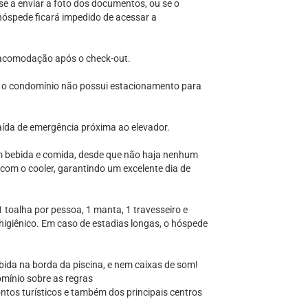
se a enviar a foto dos documentos, ou se o
hóspede ficará impedido de acessar a
 acomodação após o check-out.
 o condomínio não possui estacionamento para
 saída de emergência próxima ao elevador.
m bebida e comida, desde que não haja nenhum
 com o cooler, garantindo um excelente dia de
toalha por pessoa, 1 manta, 1 travesseiro e
 higiênico. Em caso de estadias longas, o hóspede
bida na borda da piscina, e nem caixas de som!
mínio sobre as regras
ontos turísticos e também dos principais centros