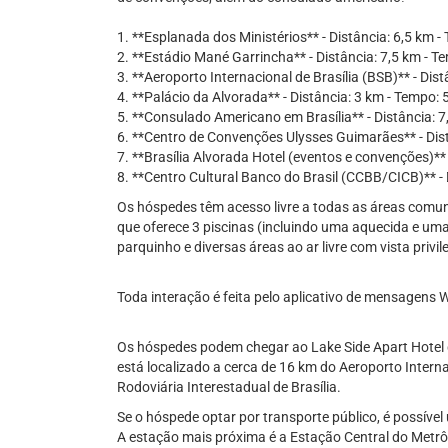
1. **Esplanada dos Ministérios** - Distância: 6,5 km 
2. **Estádio Mané Garrincha** - Distância: 7,5 km - T
3. **Aeroporto Internacional de Brasília (BSB)** - Dis
4. **Palácio da Alvorada** - Distância: 3 km - Tempo: 
5. **Consulado Americano em Brasília** - Distância: 
6. **Centro de Convenções Ulysses Guimarães** - Dist
7. **Brasília Alvorada Hotel (eventos e convenções)** 
8. **Centro Cultural Banco do Brasil (CCBB/CICB)** - 
Os hóspedes têm acesso livre a todas as áreas comun
que oferece 3 piscinas (incluindo uma aquecida e uma
parquinho e diversas áreas ao ar livre com vista privi
Toda interação é feita pelo aplicativo de mensagens
Os hóspedes podem chegar ao Lake Side Apart Hotel de
está localizado a cerca de 16 km do Aeroporto Intern
Rodoviária Interestadual de Brasília.
Se o hóspede optar por transporte público, é possível 
A estação mais próxima é a Estação Central do Metrô, 