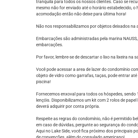
tranquila para todos os nossos clientes. Caso se recu
mesmo não for enviado até o horário estabelecido, o 
acomodação então não deixe para última hora!
Não nos responsabilizamos por objetos deixados na
Embarcações são administradas pela marina NAUSS,
embarcações.
Por favor, lembre-se de descartar o lixo na lixeira na
Você pode acessar a area de lazer do condomínio co
objeto de vidro como garrafas, taças, pode entrar até
piscina!
Fornecemos enxoval para todos os hóspedes, sendo 1 
lençóis. Disponibilizamos um kit com 2 rolos de papel
deverá adquirir por conta própria.
Respeite as regras do condomínio, não é permitido be
em caso de dúvidas, pergunte ao segurança do condo
Aqui no Lake Side, você fica próximo dos principais p
de convenções, além do consulado americano!