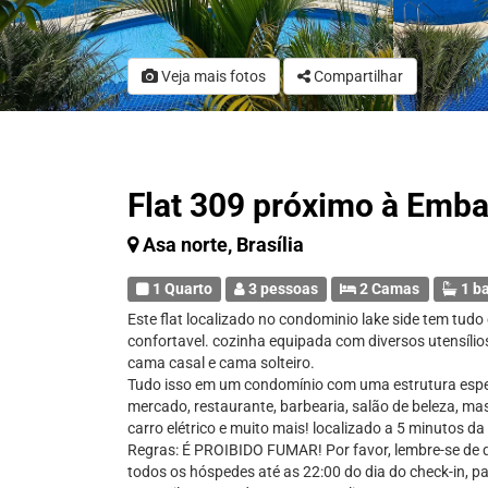
Veja mais fotos
Compartilhar
Flat 309 próximo à Emb
Asa norte, Brasília
1 Quarto
3 pessoas
2 Camas
1 b
Este flat localizado no condominio lake side tem tudo
confortavel. cozinha equipada com diversos utensílio
cama casal e cama solteiro.
Tudo isso em um condomínio com uma estrutura espet
mercado, restaurante, barbearia, salão de beleza, m
carro elétrico e muito mais! localizado a 5 minutos d
Regras: É PROIBIDO FUMAR! Por favor, lembre-se de q
todos os hóspedes até as 22:00 do dia do check-in, 