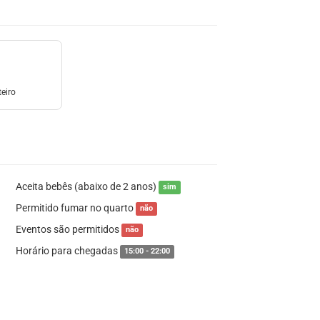
eiro
Aceita bebês (abaixo de 2 anos)
sim
Permitido fumar no quarto
não
Eventos são permitidos
não
Horário para chegadas
15:00 - 22:00