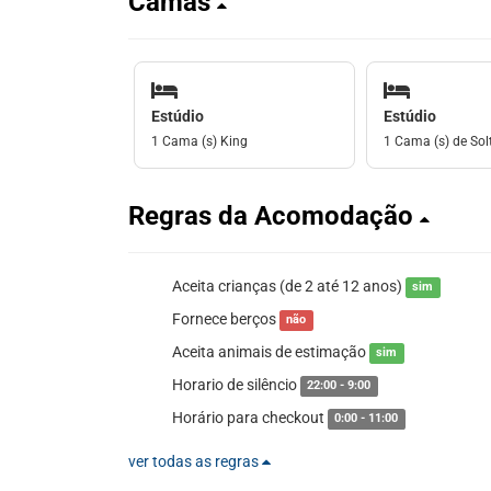
Camas
Estúdio
Estúdio
1 Cama (s) King
1 Cama (s) de Solt
Regras da Acomodação
Aceita crianças (de 2 até 12 anos)
sim
Fornece berços
não
Aceita animais de estimação
sim
Horario de silêncio
22:00 - 9:00
Horário para checkout
0:00 - 11:00
ver todas as regras