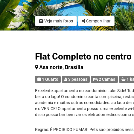
Veja mais fotos
Compartilhar
Flat Completo no centro 
Asa norte, Brasília
1 Quarto
3 pessoas
2 Camas
1 b
Excelente apartamento no condomínio Lake Side! Tudo
beira do lago! O condomínio conta com piscina, restau
academia e muitas outras comodidades. ao lado de
e o VENICE! O apartamento possui uma excelente wi-f
disso possui também vários eletrodomésticos como ca
Regras: É PROIBIDO FUMAR! Pets são proibidos nessa 