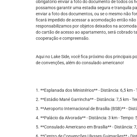
obrigatório enviar a foto do documento de todos os h
possamos garantir uma estadia segura e tranquila par
enviar a foto dos documentos, ou se o mesmo não for 
ficará impedido de acessar a acomodação então não 
responsabilizamos por objetos deixados na acomodaç
do cartão de acesso ao apartamento, será cobrado t
cooperação e compreensão.
Aqui no Lake Side, você fica próximo dos principais p
de convenções, além do consulado americano!
1. **Esplanada dos Ministérios** - Distância: 6,5 km 
2. **Estádio Mané Garrincha** - Distância: 7,5 km - T
3. **Aeroporto Internacional de Brasília (BSB)** - Dis
4. **Palácio da Alvorada** - Distância: 3 km - Tempo: 
5. **Consulado Americano em Brasília** - Distância: 
6. **Centro de Convenções Ulysses Guimarães** - Dist