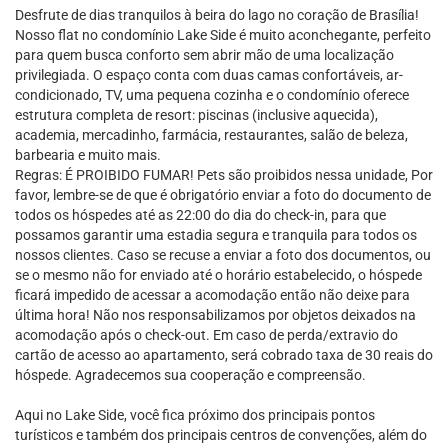
Desfrute de dias tranquilos à beira do lago no coração de Brasília!
Nosso flat no condomínio Lake Side é muito aconchegante, perfeito
para quem busca conforto sem abrir mão de uma localização
privilegiada. O espaço conta com duas camas confortáveis, ar-
condicionado, TV, uma pequena cozinha e o condomínio oferece
estrutura completa de resort: piscinas (inclusive aquecida),
academia, mercadinho, farmácia, restaurantes, salão de beleza,
barbearia e muito mais.
Regras: É PROIBIDO FUMAR! Pets são proibidos nessa unidade, Por
favor, lembre-se de que é obrigatório enviar a foto do documento de
todos os hóspedes até as 22:00 do dia do check-in, para que
possamos garantir uma estadia segura e tranquila para todos os
nossos clientes. Caso se recuse a enviar a foto dos documentos, ou
se o mesmo não for enviado até o horário estabelecido, o hóspede
ficará impedido de acessar a acomodação então não deixe para
última hora! Não nos responsabilizamos por objetos deixados na
acomodação após o check-out. Em caso de perda/extravio do
cartão de acesso ao apartamento, será cobrado taxa de 30 reais do
hóspede. Agradecemos sua cooperação e compreensão.
Aqui no Lake Side, você fica próximo dos principais pontos
turísticos e também dos principais centros de convenções, além do