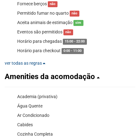
Fornece berços
não
Permitido fumar no quarto
não
Aceita animais de estimação
sim
Eventos são permitidos
não
Horário para chegadas
15:00 - 22:00
Horário para checkout
0:00 - 11:00
ver todas as regras
Amenities da acomodação
Academia (privativa)
Água Quente
Ar Condicionado
Cabides
Cozinha Completa