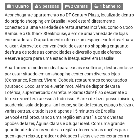
1 Quarto
3 pessoas
2 Camas
1 banheiro
Aconchegante apartamento no DF Century Plaza, localizado dentro
do próprio shopping em Brasília! Você estará diretamente
conectado a uma variedade de restaurantes incríveis, como o Coco
Bambu e o Outback Steakhouse, além de uma variedade de lojas
encantadoras. O apartamento oferece um espaço confortável para
relaxar. Aproveite a conveniência de estar no shopping enquanto
desfruta de todas as comodidades e diversão que ele oferece.
Reserve agora para uma estadia inesquecível em Brasília!
Apartamento moderno ideal para casais e solteiros, destacando-se
por estar situado em um shopping center com diversas lojas
(Constance, Renner, Vivara, Cobasi), restaurantes conceituados
(Outback, Coco Bambu e Jerônimo). Além de dispor de Casa
Lotérica, supermercado carrefoure Sams Club! É só descer até o
térreo e você terá acesso à tudo isso. A área de lazer possui piscina,
academia, sala de jogos, lan house, salão de festas, espaço beleza e
varias outras. e tudo isso à apenas 15 minutos de Brasília
Se você está procurando uma região em Brasília com diversas
opções de lazer, Águas Claras é o lugar ideal. Com uma grande
quantidade de áreas verdes, a região oferece várias opções para
quem quer relaxar, praticar atividades físicas e se conectar com a