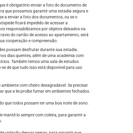
ue é obrigatório enviar a foto do documento de
para que possamos garantir uma estadia segura e
se a enviar a foto dos documentos, ou se o
hóspede ficará impedido de acessar a
os responsabilizamos por objetos deixados na
ravio do cartão de acesso ao apartamento, será
sua cooperação e compreensão.
es possam desfrutar durante sua estadia.
 nos dias quentes, além de uma academia com
rcícios. Também temos uma sala de estudos
se de que tudo isso está disponível para uso
o ambiente com cheiro desagradável. Se precisar
ar que a lei proíbe fumar em ambientes fechados.
ndo que todos possam ter uma boa noite de sono.
e mantê-lo sempre com coleira, para garantir a
s.
e violação dessas regras, para garantir que