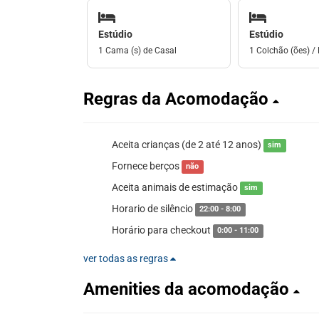
Estúdio
Estúdio
1 Cama (s) de Casal
1 Colchão (ões) / 
Regras da Acomodação
Aceita crianças (de 2 até 12 anos)
sim
Fornece berços
não
Aceita animais de estimação
sim
Horario de silêncio
22:00 - 8:00
Horário para checkout
0:00 - 11:00
ver todas as regras
Amenities da acomodação