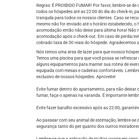
Regras: É PROIBIDO FUMAR! Por favor, lembre-se de q
todos os hóspedes até as 22:00 do dia do check-in, 
tranquila para todos os nossos clientes. Caso se recu
mesmo não for enviado até o horário estabelecido, o 
acomodação então não deixe para última hora! Não n
acomodação após o check-out. Em caso de perda/ext
cobrado taxa de 30 reais do hóspede. Agradecemos 
Nós temos uma área de lazer para que nossos hósped
Temos uma piscina para que você possa se refrescar
alguns equipamentos para manter sua rotina de exe
equipada com mesas e cadeiras confortáveis. Lembre-
exclusivo de nossos hóspedes. Aproveite!
Evite fumar dentro do apartamento, para não deixar 
fumar, faça-o apenas na varanda. É importante lembr
Evite fazer barulho excessivo após as 22:00, garanti
Ao passear com seu animal de estimação, lembre-se d
segurança tanto do pet quanto dos outros moradore
Lembre-se que a aplicação de multas ocorre em caso d