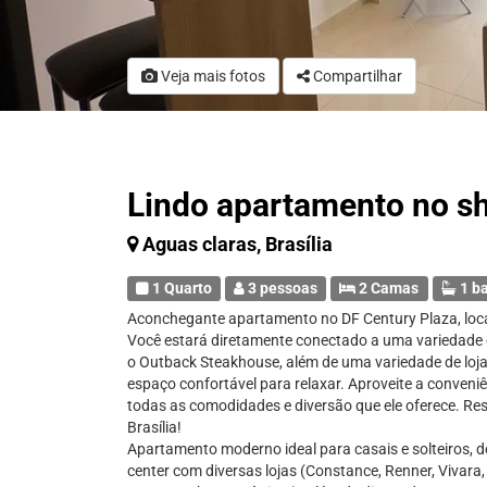
Veja mais fotos
Compartilhar
Lindo apartamento no s
Aguas claras, Brasília
1 Quarto
3 pessoas
2 Camas
1 b
Aconchegante apartamento no DF Century Plaza, local
Você estará diretamente conectado a uma variedade 
o Outback Steakhouse, além de uma variedade de lo
espaço confortável para relaxar. Aproveite a conveni
todas as comodidades e diversão que ele oferece. Re
Brasília!
Apartamento moderno ideal para casais e solteiros, 
center com diversas lojas (Constance, Renner, Vivara