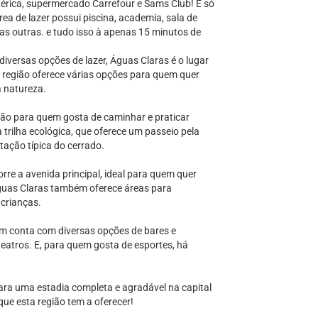
érica, supermercado Carrefour e Sams Club! É só
área de lazer possui piscina, academia, sala de
rias outras. e tudo isso à apenas 15 minutos de
iversas opções de lazer, Águas Claras é o lugar
 região oferece várias opções para quem quer
a natureza.
ão para quem gosta de caminhar e praticar
 trilha ecológica, que oferece um passeio pela
tação típica do cerrado.
rre a avenida principal, ideal para quem quer
 Águas Claras também oferece áreas para
 crianças.
ém conta com diversas opções de bares e
eatros. E, para quem gosta de esportes, há
ara uma estadia completa e agradável na capital
que esta região tem a oferecer!