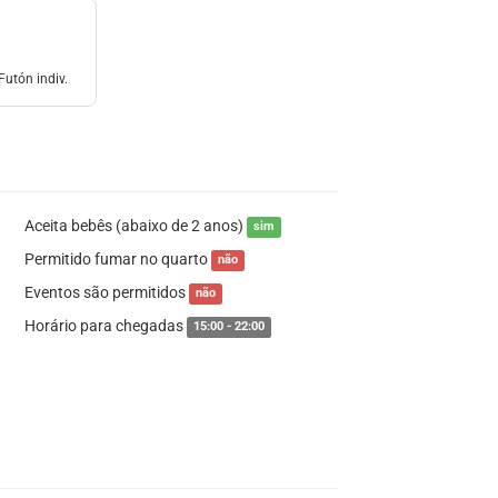
Futón indiv.
Aceita bebês (abaixo de 2 anos)
sim
Permitido fumar no quarto
não
Eventos são permitidos
não
Horário para chegadas
15:00 - 22:00